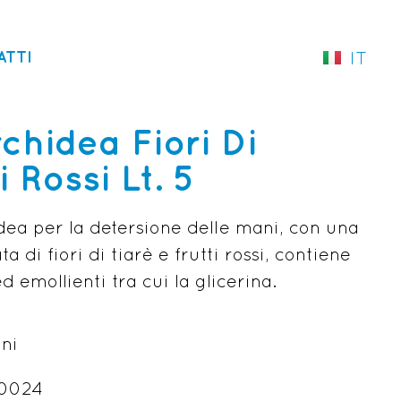
ATTI
IT
EN
hidea Fiori Di
i Rossi Lt. 5
ea per la detersione delle mani, con una
 di fiori di tiarè e frutti rossi, contiene
d emollienti tra cui la glicerina.
ni
.0024