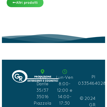
Altri prodotti
PI
Via
Lun-Ven
0335464028
Dante
8:00-
35/37
12:00 e
35016
14:00-
© 2024
Piazzola
17:30
GR